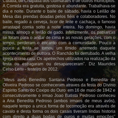
Cuiabá, de Chapada dos Guimarães e de outros municípios.
A Comida era gratuita, gostosa e abundante. Trabalhava-se
dia e noite. Durante o baile de sábado, havia o Leilão de
Mesa das prendas doadas pelos fiéis e colaboradores. No
baile, regado a cerveja, licor de leite e cachaça, o famoso
arrastapé comia solto a noite inteira. No domingo, havia
missa, almoço e leilão de gado. Infelizmente, os patriarcas
se foram para o andar de cima e as novas gerações, com o
tempo, perderam o encanto com a comunidade. Pouco a
pouco a festa se tornou um tímido arremedo daquele
acontecimento de outrora. O Ranchão foi derrubado. A velha
Igreja quase caiu. Os apetrechos utilizados na realização da
festa ou estragaram ou desapareceram". Diz Maurides
Celso Leite - festeiro de 2012.
"Meus avós Benedito Santana Pedroso e Benedita de
Oliveira Pedroso se conheceram atraves da festa do Divino
Espirito Santo do Coxipo do Ouro em 16 de maio de 1942 e
consecutivamente o irmao Joao Batista Pedroso conheceu
a Ana Benedita Pedroso (ambos irmaos de meus avós),
naquele tempo a unica forma de locomoção era através de
cavalo e desta forma os dois casais tiveram lindas historia
com direito a duas bodas de ouros e muitas emoções"