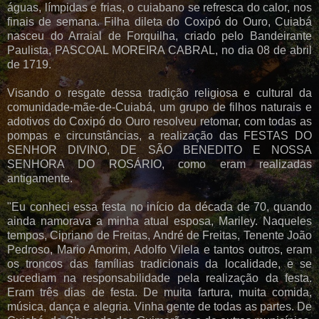
águas, límpidas e frias, o cuiabano se refresca do calor, nos
finais de semana. Filha dileta do Coxipó do Ouro, Cuiabá
nasceu do Arraial de Forquilha, criado pelo Bandeirante
Paulista, PASCOAL MOREIRA CABRAL, no dia 08 de abril
de 1719.
Visando o resgate dessa tradição religiosa e cultural da
comunidade-mãe-de-Cuiabá, um grupo de filhos naturais e
adotivos do Coxipó do Ouro resolveu retomar, com todas as
pompas e circunstâncias, a realização das FESTAS DO
SENHOR DIVINO, DE SÃO BENEDITO E NOSSA
SENHORA DO ROSÁRIO, como eram realizadas
antigamente.
"Eu conheci essa festa no início da década de 70, quando
ainda namorava a minha atual esposa, Mariley. Naqueles
tempos, Cipriano de Freitas, André de Freitas, Tenente João
Pedroso, Mario Amorim, Adolfo Vilela e tantos outros, eram
os troncos das famílias tradicionais da localidade, e se
sucediam na responsabilidade pela realização da festa.
Eram três dias de festa. De muita fartura, muita comida,
música, dança e alegria. Vinha gente de todas as partes. De