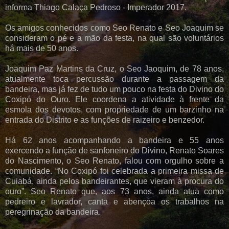
informa Thiago Calaça Pedroso - Imperador 2017.
Os amigos conhecidos como Seo Renato e Seo Joaquim se
consideram o pé e a mão da festa, na qual são voluntários
há mais de 50 anos.
Joaquim Paz Martins da Cruz, o Seo Jaoquim, de 78 anos,
atualmente toca percussão durante a passagem da
bandeira, mas já fez de tudo um pouco na festa do Divino do
Coxipó do Ouro. Ele coordena a atividade à frente da
esmola dos devotos, com propriedade de um barzinho na
entrada do Distrito e as funções de raizeiro e benzedor.
Há 62 anos acompanhando a bandeira e 55 anos
exercendo a função de sanfoneiro do Divino, Renato Soares
do Nascimento, o Seo Renato, falou com orgulho sobre a
comunidade. “No Coxipó foi celebrada a primeira missa de
Cuiabá, ainda pelos bandeirantes, que vieram à procura do
ouro”. Seo Renato que, aos 73 anos, ainda atua como
pedreiro e lavrador, canta e abençoa os trabalhos na
peregrinação da bandeira.