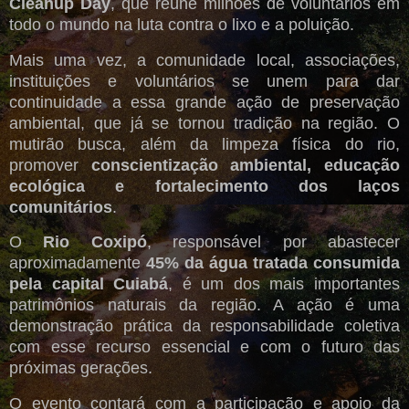
Cleanup Day
, que reúne milhões de voluntários em
todo o mundo na luta contra o lixo e a poluição.
Mais uma vez, a comunidade local, associações,
instituições e voluntários se unem para dar
continuidade a essa grande ação de preservação
ambiental, que já se tornou tradição na região. O
mutirão busca, além da limpeza física do rio,
promover
conscientização ambiental, educação
ecológica e fortalecimento dos laços
comunitários
.
O
Rio Coxipó
, responsável por abastecer
aproximadamente
45% da água tratada consumida
pela capital Cuiabá
, é um dos mais importantes
patrimônios naturais da região. A ação é uma
demonstração prática da responsabilidade coletiva
com esse recurso essencial e com o futuro das
próximas gerações.
O evento contará com a participação e apoio da