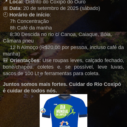
📍
Local
: Distrito do Coxipó do Ouro
📅
Data
: 20 de setembro de 2025 (sábado)
🕘
Horário de início
:
7h Concentração
8h Café da manha
8:30 Descida no rio c/ Canoa, Caiaque, Bóia,
Câmara pneu
12 h Almoço (R$20,00 por pessoa, incluso café da
manha)
🎒
Orientações
: Use roupas leves, calçado fechado,
boné/chapéu, coletes e, se possível, leve luvas,
sacos de 100 Lt e ferramentas para coleta.
Juntos somos mais fortes. Cuidar do Rio Coxipó
é cuidar de todos nós.