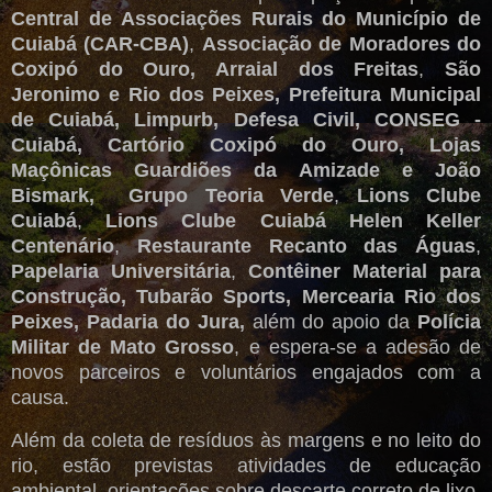
Central de Associações Rurais do Município de
Cuiabá (CAR-CBA)
,
Associação de Moradores do
Coxipó do Ouro, Arraial dos Freitas
,
São
Jeronimo e Rio dos Peixes, Prefeitura Municipal
de Cuiabá, Limpurb, Defesa Civil,
CONSEG -
Cuiabá, Cartório Coxipó do Ouro,
Lojas
Maçônicas Guardiões da Amizade e
João
Bismark,
Grupo Teoria Verde
,
Lions Clube
Cuiabá
,
Lions Clube Cuiabá Helen Keller
Centenário
,
Restaurante Recanto das Águas
,
Papelaria Universitária
,
Contêiner Material para
Construção, Tubarão Sports, Mercearia Rio dos
Peixes, Padaria do Jura,
além do apoio da
Polícia
Militar de Mato Grosso
, e espera-se a adesão de
novos parceiros e voluntários engajados com a
causa.
Além da coleta de resíduos às margens e no leito do
rio, estão previstas atividades de educação
ambiental, orientações sobre descarte correto de lixo,