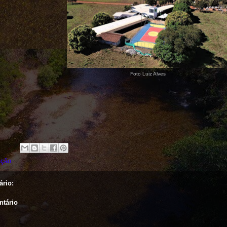
Foto Luiz Alves
ação
rio:
ntário