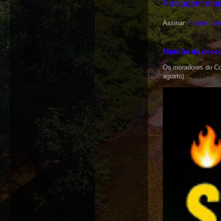
Postagem mais
Assinar:
Postar com
Mutirão de desco
Os moradores do Cox
agosto) ...