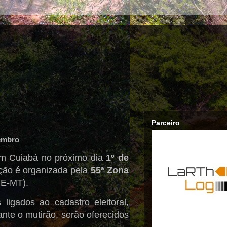
Parceiro
vembro
 Cuiabá no próximo dia
1º de
ação é organizada pela
55ª Zona
RE-MT).
 ligados ao cadastro eleitoral,
nte o mutirão, serão oferecidos