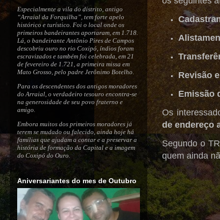
os seguintes a
Especialmente a vila do distrito, antigo
“Arraial da Forquilha”, tem forte apelo
Cadastram
histórico e turístico. Foi o local onde os
primeiros bandeirantes aportaram, em 1.718.
Alistament
Lá, o bandeirante Antônio Pires de Campos
descobriu ouro no rio Coxipó, índios foram
Transferê
escravizados e também foi celebrada, em 21
de fevereiro de 1.721, a primeira missa em
Mato Grosso, pelo padre Jerônimo Botelho.
Revisão el
Para os descendentes dos antigos moradores
Emissão d
do Arraial, o verdadeiro tesouro encontra-se
na generosidade de seu povo fraterno e
amigo.
Os interessad
de endereço a
Embora muitos dos primeiros moradores já
terem se mudado ou falecido, ainda hoje há
famílias que ajudam a contar e a preservar a
Segundo o TR
história de formação da Capital e a imagem
quem ainda não
do Coxipó do Ouro.
Aniversariantes do mes de Outubro