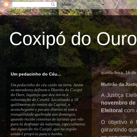
Coxipó do Ouro
quinta-feira, 16 d
Um pedacinho do Céu...
Mutirão da Justi
Um pedacinho do céu caído na terra. Assim
os moradores definem o Distrito do Coxipó
A Justiça Ele
do Ouro, lugarejo que deu início à
colonização de Cuiabá. Localizado a 18
novembro de
quilômetros do centro da Capital, o
aconchegante e pacato distrito só tem a
Eleitoral
com a
tranqüilidade quebrada aos domingos,
quando recebe centenas de turistas que vão
O objetivo é 
para lá desfrutar da natureza, especialmente
das águas do rio Coxipó, que na região
garantindo que
ainda é propício para o banho.