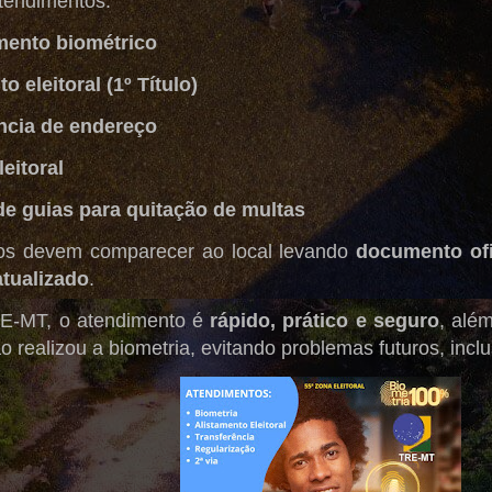
tendimentos:
ento biométrico
o eleitoral (1º Título)
ncia de endereço
eitoral
e guias para quitação de multas
os devem comparecer ao local levando
documento ofi
tualizado
.
E-MT, o atendimento é
rápido, prático e seguro
, alé
 realizou a biometria, evitando problemas futuros, incl