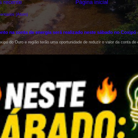
 recente
Página inicial
entários (Atom)
nto na conta de energia será realizado neste sábado no Coxipó
ipó do Ouro e região terão uma oportunidade de reduzir o valor da conta de e