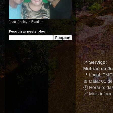
João, Jhoicy e Evaristo
Pesquisar neste blog
📌
Serviço:
Mutirão da Jus
📍 Local: EME
📅 Data: 01 d
🕗 Horário: da
🔗 Mais infor