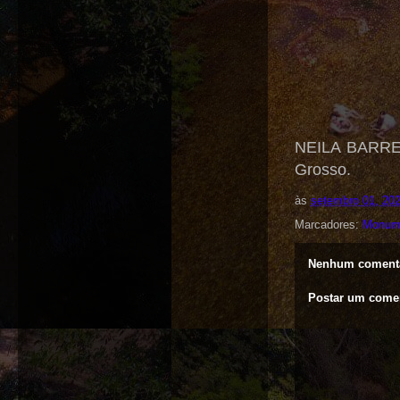
NEILA BARRETO
Grosso.
às
setembro 01, 20
Marcadores:
Monum
Nenhum comentá
Postar um come