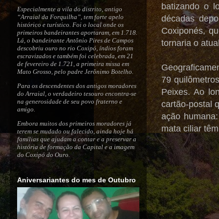
batizando o 
Especialmente a vila do distrito, antigo
“Arraial da Forquilha”, tem forte apelo
décadas depoi
histórico e turístico. Foi o local onde os
Coxiponés, qu
primeiros bandeirantes aportaram, em 1.718.
Lá, o bandeirante Antônio Pires de Campos
tornaria o atu
descobriu ouro no rio Coxipó, índios foram
escravizados e também foi celebrada, em 21
de fevereiro de 1.721, a primeira missa em
Geograficamen
Mato Grosso, pelo padre Jerônimo Botelho.
79 quilômetros
Para os descendentes dos antigos moradores
Peixes. Ao lo
do Arraial, o verdadeiro tesouro encontra-se
na generosidade de seu povo fraterno e
cartão-postal 
amigo.
ação humana: 
Embora muitos dos primeiros moradores já
mata ciliar tê
terem se mudado ou falecido, ainda hoje há
famílias que ajudam a contar e a preservar a
história de formação da Capital e a imagem
do Coxipó do Ouro.
Aniversariantes do mes de Outubro