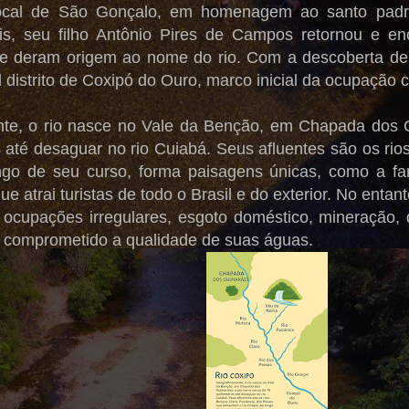
local de São Gonçalo, em homenagem ao santo padr
s, seu filho Antônio Pires de Campos retornou e en
e deram origem ao nome do rio. Com a descoberta de ou
al distrito de Coxipó do Ouro, marco inicial da ocupação
te, o rio nasce no Vale da Benção, em Chapada dos G
 até desaguar no rio Cuiabá. Seus afluentes são os rios
ngo de seu curso, forma paisagens únicas, como a f
que atrai turistas de todo o Brasil e do exterior. No ent
ocupações irregulares, esgoto doméstico, mineração
m comprometido a qualidade de suas águas.