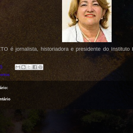
 é jornalista, historiadora e presidente do Instituto
25
entos
rio:
ntário