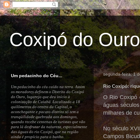
Coxipó do Ouro
segunda-feira, 1 
Um pedacinho do Céu...
Rio Coxipó: rique
Um pedacinho do céu caído na terra. Assim
os moradores definem o Distrito do Coxipó
O Rio Coxipó 
do Ouro, lugarejo que deu início à
colonização de Cuiabá. Localizado a 18
águas séculos 
quilômetros do centro da Capital, o
aconchegante e pacato distrito só tem a
milhares de cu
tranqüilidade quebrada aos domingos,
quando recebe centenas de turistas que vão
para lá desfrutar da natureza, especialmente
No século XVI
das águas do rio Coxipó, que na região
Campos Bicudo
ainda é propício para o banho.