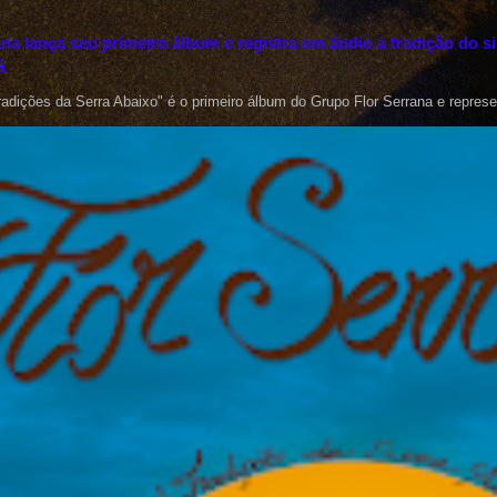
na lança seu primeiro álbum e registra em áudio a tradição do si
á
radições da Serra Abaixo" é o primeiro álbum do Grupo Flor Serrana e represe