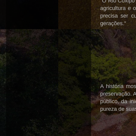
“O Rio Coxipó
agricultura e 
precisa ser c
gerações.”
A história mo
preservação. A
público, da in
pureza de suas