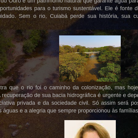
 do Ouro é um patrimônio natural que garante água par
oportunidades para o turismo sustentável. Ele é fonte
uidado. Sem o rio, Cuiabá perde sua história, sua c
stra que o rio foi o caminho da colonização, mas hoj
 recuperação de sua bacia hidrográfica é urgente e de
iciativa privada e da sociedade civil. Só assim será po
 águas e a alegria que sempre proporcionou às família