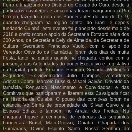
Ferro e finalizando no Distrito do Coxipó do Ouro, desde a
partida os cavaleiros e amazonas foram margeando o Rio
Coxipó, fazendo a rota dos Bandeirantes do ano de 1719,
quando chegaram na região central do Brasil e depois
fundando Cuiabá, este evento foi planejado desde maio de
2018 e contou com o apoio da Secretaria Extraordinária dos
300 Anos, da Secretária Cely de Almeida, da Secretaria de
Cultura, Secretário Francisco Vuolo, com o apoio do
Vereador Orivaldo da Farmácia, foram dois dias de muita
Festa, tanto na partida quanto na chegada, contou com a
presença das Autoridades do poder Executivo e Legislativo
da Capital, prefeito Emanuel Pinheiro, Senador Wellington
Fagundes, Ex-Governador Julio Campos, vereadores
Adevair Cabral, Marcelo Bussiki, Misael Galvão, Orivaldo da
farmácia, Renivaldo Nascimento e Convidados, e das
Comitivas que participaram e fizeram esta Cavalgada ficar
na Historia de Cuiabá. O pouso das comitivas foram na
estância Vó Sinhá de propriedade de Silvan Curvo e a
Esposa Edilza e também no Arraial dos Freitas. Na
chegada, houve a cerimonia de entregas das seguintes
bandeiras: Brasil, Mato-Grosso, Cuiabá, Chapada dos
Guimarães, Divino Espirito Santo, Nossa Senhora do