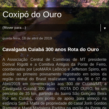
Coxipó do Ouro
▼
quinta-feira, 18 de abril de 2019
Cavalgada Cuiabá 300 anos Rota do Ouro
A Associação Central de Comitivas de MT presidente
Dorival Rigotti e a Comitiva Amigos da Ponte de Ferro,
coordenados por LeoMARA Leôncio e Jefferson Spirro, em
alusão ao primeiro povoamento registrado em solos da
região central do Brasil realizaram nos dia 06 e 07 de
Abril/2019 em comemoração aos 300 de Cuiabá/MT, a
Cavalgada Cuiabá 300 anos - ROTA DO OURO, foi um
percurso de 35 km, partindo do bairro São Gonçalo Beira
Rio em Cuiabá, com ponto de apoio para almoço na
estância Sinhá Mada de propriedade do casal Jonh Gordon
Ramsay e Maria Madalena Padilha na região da Ponte de