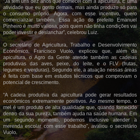
“Já tem uns dez anos que comecei com a apicultura. É uma
atividade que eu gosto demais, mas ainda produzo só para
o consumo próprio. Agora, com esse incentivo, quero
comercializar também. Essa ação do prefeito Emanuel
Pinheiro é muito valiosa, pois quem não tinha condições vai
poder investir e deslanchar”, celebrou Luiz.
O secretário de Agricultura, Trabalho e Desenvolvimento
Econômico, Francisco Vuolo, explicou que, além da
apicultura, o Agro da Gente atende também as cadeias
produtivas das aves, peixe, do leite, e o FLV (frutas,
legumes e verduras). Segundo ele, a atuação nessas áreas
é feita com base em estudos técnicos que comprovam o
potencial de crescimento.
“A cadeia produtiva da apicultura pode gerar resultados
econômicos extremamente positivos. Ao mesmo tempo, o
mel é um produto de alta qualidade que, quando fornecido
dentro da sua pureza, também ajuda na saúde humana. Em
um segundo momento, podemos inclusive atender a
merenda escolar com esse trabalho”, avaliou o secretário
Vuolo.