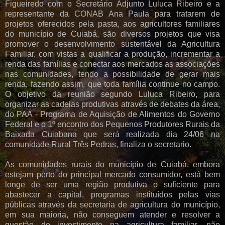
Figueiredo com o Secretário Adjunto Luluca Ribeiro e a
representante da CONAB Ana Paula para tratarem de
projetos oferecidos pela pasta, aos agricultores familiares
do município de Cuiabá, são diversos projetos que visa
promover o desenvolvimento sustentável da Agricultura
Familiar, com vistas a qualificar a produção, incrementar a
renda das famílias e conectar aos mercados as associações
nas comunidades, tendo a possibilidade de gerar mais
renda, fazendo assim, que toda família continue no campo.
O objetivo da reunião segundo Luluca Ribeiro, para
organizar as cadeias produtivas através de debates da área,
do PAA - Programa de Aquisição de Alimentos do Governo
Federal e o 1º encontro dos Pequenos Produtores Rurais da
Baixada Cuiabana que será realizada dia 24/06 na
comunidade Rural Três Pedras, finaliza o secretario.
As comunidades rurais do município de Cuiabá, embora
estejam perto do principal mercado consumidor, está bem
longe de ser uma região produtiva o suficiente para
abastecer a capital, programas instituídos pelas vias
públicas através da secretaria de agricultura do município,
em sua maioria, não conseguem atender e resolver a
questão de investimento na agricultura familiar, não