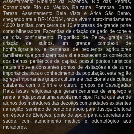
Assentamento Ribeirão da Fazenda, Rio das Pedras,
Comunidade Rio do Médico, Raizama, Formosa, Santa
Tereza, Assentamento Bela Vista e Aricá São Bento,
chegando até a BR-163/364, onde vivem aproximadamente
4.000 famílias, com cerca de 10 empresas de grande porte
como Mineradora, Fazendas de criação de gado de corte e
de cria, confinamento, Frigorifico de Peixe, granja de
criação de suínos, um grande complexo de
hortifrutigranjeiro, e centenas de pequenos agricultores
familiares que produzem para si e abastecem os comércios
dos bairros periféricos da capital, possui pontos turísticos
naturais que é constantes pontos de visitações e de suma
importância para o conhecimento da população, esta região
agrega importantes grupos culturais e tradicionais da cultura
cuiabana, com o Siriri e o cururu, grupos de Cavalgadas
Raiz, festas religiosas que geram centenas de emprego e
renda, ainda possui uma escola municipal Rural que atende
alunos dos moradores das dezoitos comunidades existentes
na região, servindo de ponto de apoio para Justiça Eleitoral
em época de Eleições, ponto de apoio para a secretaria de
saúde, com atendimento médico e odontológico aos
moradores.