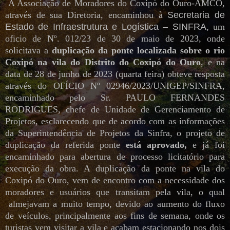
A Associação de Moradores do Coxipó do Ouro-AMCO,
através de sua Diretoria, encaminhou à
Secretaria de
Estado de Infraestrutura e Logística – SINFRA,
um
oficio de Nº. 012/23 de 30 de maio de 2023, onde
solicitava a
duplicação da ponte localizada sobre o rio
Coxipó na vila do Distrito do Coxipó do Ouro
, e na
data de 28 de junho de 2023 (quarta feira) obteve resposta
através do OFÍCIO Nº 02946/2023/UNIGEP/SINFRA,
encaminhado pelo Sr. PAULO FERNANDES
RODRIGUES, chefe de Unidade de Gerenciamento de
Projetos, esclarecendo que de acordo com as informações
da Superintendência de Projetos da Sinfra, o projeto de
duplicação da referida ponte
está aprovado,
e já foi
encaminhado para abertura de processo licitatório para
execução da obra. A duplicação da ponte na vila do
Coxipó do Ouro, vem de encontro com a necessidade dos
moradores e usuários que transitam pela vila, o qual
almejavam a muito tempo, devido ao aumento do fluxo
de veículos, principalmente aos fins de semana, onde os
turistas vem visitar a vila e acabam estacionando nos dois