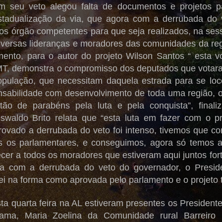
 seu veto alegou falta de documentos e projetos p
adualização da via, que agora com a derrubada do v
los órgão competentes para que seja realizados, na se
iversas lideranças e moradores das comunidades da reg
ento, para o autor do projeto Wilson Santos “ esta 
T, demonstra o compromisso dos deputados que votara
pulação, que necessitam daquela estrada para se l
onsabilidade com desenvolvimento de toda uma região, 
ão de parabéns pela luta e pela conquista”, final
swaldo Brito relata que “esta luta em fazer com o p
ovado a derrubada do veto foi intenso, tivemos que co
s os parlamentares, e conseguimos, agora só temos 
ecer a todos os moradores que estiveram aqui juntos for
a com a derrubada do veto do governador, o Preside
ei na forma como aprovada pelo parlamento e o projeto t
ta quarta feira na AL estiveram presentes os Presiden
zama, Maria Zoelina da Comunidade rural Barreiro B