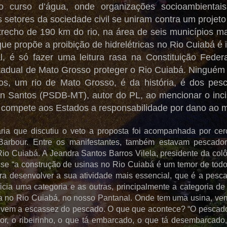
 curso d’água, onde organizações socioambientais,
s setores da sociedade civil se uniram contra um projet
echo de 190 km do rio, na área de seis municípios m
que propõe a proibição de hidrelétricas no Rio Cuiabá é i
al, é só fazer uma leitura rasa na Constituição Feder
tadual de Mato Grosso proteger o Rio Cuiabá. Ninguém 
os, um rio de Mato Grosso, é da história, é dos pes
n Santos (PSDB-MT), autor do PL, ao mencionar o incis
 compete aos Estados a responsabilidade por dano ao 
ria que discutiu o veto a proposta foi acompanhada por ce
Barbour. Entre os manifestantes, também estavam pescador
io Cuiabá. A Jeandra Santos Barros Vilela, presidente da col
sse “a construção de usinas no Rio Cuiabá é um temor de to
ra desenvolver a sua atividade mais essencial, que é a pes
cia uma categoria e as outras, principalmente a categoria de 
a no Rio Cuiabá, no nosso Pantanal. Onde tem uma usina, ve
 vem a escassez do pescado. O que que acontece? “O pescador 
or, o ribeirinho, o que tá embarcado, o que tá desembarcado,