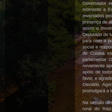
Governador em
momento a Est
levantados pe
presença de d
assim o movim
Deputado de M
para com a po
social e resp
de Cuiabá est
parlamentar O
novamente apr
apoio de todo
favor, e agrad
Osvaldo. Agor
promulgará a l
Na sessão des
rural do Rai