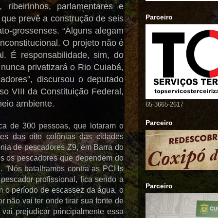
 ribeirinhos, parlamentares e
Parceiro
o que prevê a construção de seis
ato-grossenses. “Alguns alegam
nconstitucional. O projeto não é
al. É responsabilidade, sim, do
nunca privatizará o Rio Cuiabá,
cadores”, discursou o deputado
o VIII da Constituição Federal,
meio ambiente.
65-3665-2617
Parceiro
rca de 300 pessoas, que lotaram o
es das oito colônias das cidades
ônia de pescadores Z9, em Barra do
dos os pescadores que dependem do
ca. “Nós batalhamos contra as PCHs
pescador profissional, fica sendo a
Parceiro
m o período de escassez da água, o
não vai ter onde tirar sua fonte de
 vai prejudicar principalmente essa