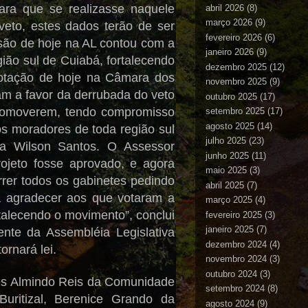
ara que se realizasse naquele
abril 2026
(8)
março 2026
(9)
eto, estes dados terão de ser
fevereiro 2026
(6)
ssão de hoje na AL contou com a
janeiro 2026
(9)
ião sul de Cuiabá, fortalecendo
dezembro 2025
(12)
votação de hoje na Câmara dos
novembro 2025
(9)
m a favor da derrubada do veto
outubro 2025
(17)
ocomoverem, tendo compromisso
setembro 2025
(17)
agosto 2025
(14)
os moradores de toda região sul
julho 2025
(23)
iza Wilson Santos. O Assessor
junho 2025
(11)
rojeto fosse aprovado, e agora
maio 2025
(3)
rrer todos os gabinetes pedindo
abril 2025
(7)
a agradecer aos que votaram a
março 2025
(4)
talecendo o movimento”, conclui
fevereiro 2025
(3)
janeiro 2025
(7)
nte da Assembléia Legislativa
dezembro 2024
(4)
ornará lei.
novembro 2024
(3)
outubro 2024
(3)
tes Almindo Reis da Comunidade
setembro 2024
(8)
uritizal, Berenice Grando da
agosto 2024
(9)