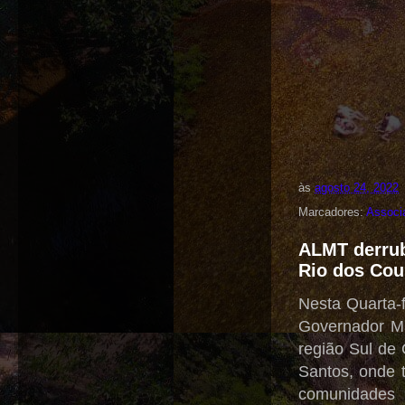
às
agosto 24, 2022
Marcadores:
Associ
ALMT derrub
Rio dos Cou
Nesta Quarta-
Governador Ma
região Sul de
Santos, onde 
comunidades