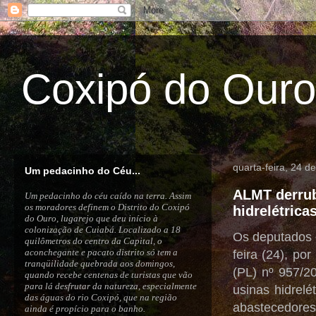
Coxipó do Ouro
quarta-feira, 24 d
Um pedacinho do Céu...
ALMT derrub
Um pedacinho do céu caído na terra. Assim
os moradores definem o Distrito do Coxipó
hidrelétrica
do Ouro, lugarejo que deu início à
colonização de Cuiabá. Localizado a 18
Os deputados 
quilômetros do centro da Capital, o
aconchegante e pacato distrito só tem a
feira (24), po
tranqüilidade quebrada aos domingos,
(PL) nº 957/20
quando recebe centenas de turistas que vão
para lá desfrutar da natureza, especialmente
usinas hidrel
das águas do rio Coxipó, que na região
abastecedores
ainda é propício para o banho.