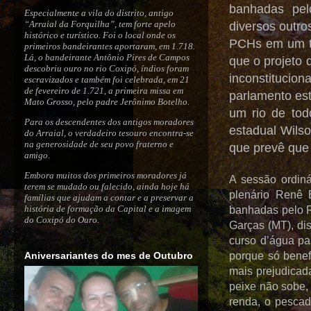
banhadas pelo
Especialmente a vila do distrito, antigo
“Arraial da Forquilha”, tem forte apelo
diversos outro
histórico e turístico. Foi o local onde os
PCHs em um tr
primeiros bandeirantes aportaram, em 1.718.
Lá, o bandeirante Antônio Pires de Campos
que o projeto 
descobriu ouro no rio Coxipó, índios foram
inconstitucion
escravizados e também foi celebrada, em 21
de fevereiro de 1.721, a primeira missa em
parlamento es
Mato Grosso, pelo padre Jerônimo Botelho.
um rio de tod
Para os descendentes dos antigos moradores
estadual Wilso
do Arraial, o verdadeiro tesouro encontra-se
na generosidade de seu povo fraterno e
que prevê que
amigo.
Embora muitos dos primeiros moradores já
A sessão ordiná
terem se mudado ou falecido, ainda hoje há
plenário Renê 
famílias que ajudam a contar e a preservar a
história de formação da Capital e a imagem
banhadas pelo R
do Coxipó do Ouro.
Garças (MT), di
curso d’água pa
Aniversariantes do mes de Outubro
porque só benefi
mais prejudicad
peixe não sobe,
renda, o pescad