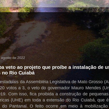
e agosto de 2022
a veto ao projeto que proíbe a instalação de u
s no Rio Cuiabá
estaduais da Assembléia Legislativa de Mato Grosso (A
r 20 votos a 3, o veto do governador Mauro Mendes (Uni
19. Com isso, fica proibida a construção de pequenas 
étricas (UHE) em toda a extensão do Rio Cuiabá, que é
 do Pantanal. O feito ocorre em meio à mobilizaçã