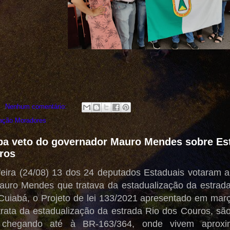
Nenhum comentário:
ação Moradores
a veto do governador Mauro Mendes sobre Est
ros
feira (24/08) 13 dos 24 deputados Estaduais votaram a
uro Mendes que tratava da estadualização da estrada
 Cuiabá, o Projeto de lei 133/2021 apresentado em mar
trata da estadualização da estrada Rio dos Couros, s
 chegando até à BR-163/364, onde vivem aproxim